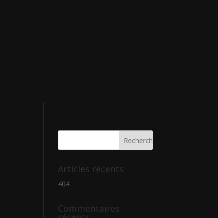
ine
3274
Accueil
Accueil
Non classé
Articles récents
404
Commentaires
récents